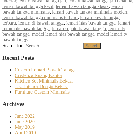
interior
,
lemari bawah tangga jati
,
lemari bawah tangga jati belanda
,
lemari bawah tangga kecil
,
lemari bawah tangga klasik
,
lemari
bawah tangga minimalis
,
lemari bawah tangga minimalis modern
,
lemari bawah tangga minimalis terbaru
,
lemari bawah tangga
terbaru
,
lemari di bawah tangga
,
lemari hias bawah tangga
,
lemari
minimalis bawah tangga
,
lemari sepatu bawah tangga
,
lemari tv
bawah tangga
,
model lemari hias bawah tangga
,
model lemari tv
bawah tangga
Search for:
Search
Recent Posts
Custom Lemari Bawah Tangga
Credenza Ruang Kantor
Kitchen Set Minimalis Bekasi
Jasa Interior Design Bekasi
Furniture Custom Minimalis
Archives
June 2022
June 2020
May 2019
April 2019