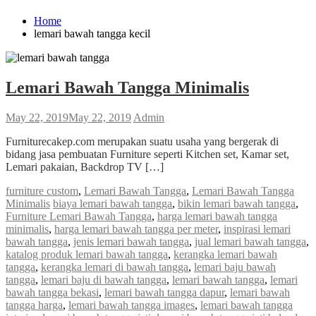
Home
lemari bawah tangga kecil
Lemari Bawah Tangga Minimalis
May 22, 2019
May 22, 2019
Admin
Furniturecakep.com merupakan suatu usaha yang bergerak di
bidang jasa pembuatan Furniture seperti Kitchen set, Kamar set,
Lemari pakaian, Backdrop TV […]
furniture custom
,
Lemari Bawah Tangga
,
Lemari Bawah Tangga
Minimalis
biaya lemari bawah tangga
,
bikin lemari bawah tangga
,
Furniture Lemari Bawah Tangga
,
harga lemari bawah tangga
minimalis
,
harga lemari bawah tangga per meter
,
inspirasi lemari
bawah tangga
,
jenis lemari bawah tangga
,
jual lemari bawah tangga
,
katalog produk lemari bawah tangga
,
kerangka lemari bawah
tangga
,
kerangka lemari di bawah tangga
,
lemari baju bawah
tangga
,
lemari baju di bawah tangga
,
lemari bawah tangga
,
lemari
bawah tangga bekasi
,
lemari bawah tangga dapur
,
lemari bawah
tangga harga
,
lemari bawah tangga images
,
lemari bawah tangga