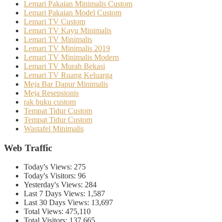
Lemari Pakaian Minimalis Custom
Lemari Pakaian Model Custom
Lemari TV Custom
Lemari TV Kayu Minimalis
Lemari TV Minimalis
Lemari TV Minimalis 2019
Lemari TV Minimalis Modern
Lemari TV Murah Bekasi
Lemari TV Ruang Keluarga
Meja Bar Dapur Minimalis
Meja Resepsionis
rak buku custom
Tempat Tidur Custom
Tempat Tidur Custom
Wastafel Minimalis
Web Traffic
Today's Views:
275
Today's Visitors:
96
Yesterday's Views:
284
Last 7 Days Views:
1,587
Last 30 Days Views:
13,697
Total Views:
475,110
Total Visitors:
137,665