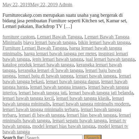
May 22, 2019
May 22, 2019
Admin
Furniturecakep.com merupakan suatu usaha yang bergerak di
bidang jasa pembuatan Furniture seperti Kitchen set, Kamar set,
Lemari pakaian, Backdrop TV […]
furniture custom
,
Lemari Bawah Tangga
,
Lemari Bawah Tangga
Minimalis
biaya lemari bawah tangga
,
bikin lemari bawah tangga
,
Furniture Lemari Bawah Tangga
,
harga lemari bawah tangga
minimalis
,
harga lemari bawah tangga per meter
,
inspirasi lemari
bawah tangga
,
jenis lemari bawah tangga
,
jual lemari bawah tangga
,
katalog produk lemari bawah tangga
,
kerangka lemari bawah
tangga
,
kerangka lemari di bawah tangga
,
lemari baju bawah
tangga
,
lemari baju di bawah tangga
,
lemari bawah tangga
,
lemari
bawah tangga bekasi
,
lemari bawah tangga dapur
,
lemari bawah
tangga harga
,
lemari bawah tangga images
,
lemari bawah tangga
interior
,
lemari bawah tangga jati
,
lemari bawah tangga jati belanda
,
lemari bawah tangga kecil
,
lemari bawah tangga klasik
,
lemari
bawah tangga minimalis
,
lemari bawah tangga minimalis modern
,
lemari bawah tangga minimalis terbaru
,
lemari bawah tangga
terbaru
,
lemari di bawah tangga
,
lemari hias bawah tangga
,
lemari
minimalis bawah tangga
,
lemari sepatu bawah tangga
,
lemari tv
bawah tangga
,
model lemari hias bawah tangga
,
model lemari tv
bawah tangga
Search for:
Search