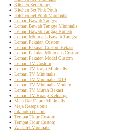
Kitchen Set Orange
Kitchen Set Pink Putih
Kitchen Set Putih Minimalis
Lemari Bawah Tangga
Lemari Bawah Tangga Minimalis
Lemari Bawah Tangga Rumah
Lemari Minimalis Bawah Tangga
Lemari Pakaian Custom
Lemari Pakaian Custom Bekasi
Lemari Pakaian Minimalis Custom
Lemari Pakaian Model Custom
Lemari TV Custom
Lemari TV Kayu Minimalis
Lemari TV Minimalis
Lemari TV Minimalis 2019
Lemari TV Minimalis Modern
Lemari TV Murah Bekasi
Lemari TV Ruang Keluarga
Meja Bar Dapur Minimalis
Meja Resepsionis
rak buku custom
Tempat Tidur Custom
Tempat Tidur Custom
Wastafel Minimalis