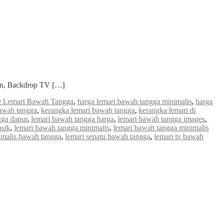
ian, Backdrop TV […]
re Lemari Bawah Tangga
,
harga lemari bawah tangga minimalis
,
harga
bawah tangga
,
kerangka lemari bawah tangga
,
kerangka lemari di
gga dapur
,
lemari bawah tangga harga
,
lemari bawah tangga images
,
asik
,
lemari bawah tangga minimalis
,
lemari bawah tangga minimalis
imalis bawah tangga
,
lemari sepatu bawah tangga
,
lemari tv bawah