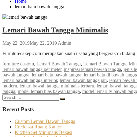
Home
lemari baju bawah tangga
Lemari Bawah Tangga Minimalis
May 22, 2019
May 22, 2019
Admin
Furniturecakep.com merupakan suatu usaha yang bergerak di bidang 
furniture custom
,
Lemari Bawah Tangga
,
Lemari Bawah Tangga Mini
lemari bawah tangga per meter
,
inspirasi lemari bawah tangga
,
jenis 
bawah tangga
,
lemari baju bawah tangga
,
lemari baju di bawah tangg
lemari bawah tangga interior
,
lemari bawah tangga jati
,
lemari bawah t
modern
,
lemari bawah tangga minimalis terbaru
,
lemari bawah tangga
tangga
,
model lemari hias bawah tangga
,
model lemari tv bawah tang
Search
Search
for:
Recent Posts
Custom Lemari Bawah Tangga
Credenza Ruang Kantor
Kitchen Set Minimalis Bekasi