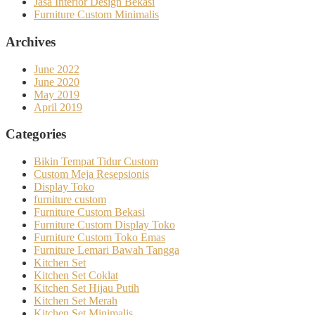
Jasa Interior Design Bekasi
Furniture Custom Minimalis
Archives
June 2022
June 2020
May 2019
April 2019
Categories
Bikin Tempat Tidur Custom
Custom Meja Resepsionis
Display Toko
furniture custom
Furniture Custom Bekasi
Furniture Custom Display Toko
Furniture Custom Toko Emas
Furniture Lemari Bawah Tangga
Kitchen Set
Kitchen Set Coklat
Kitchen Set Hijau Putih
Kitchen Set Merah
Kitchen Set Minimalis