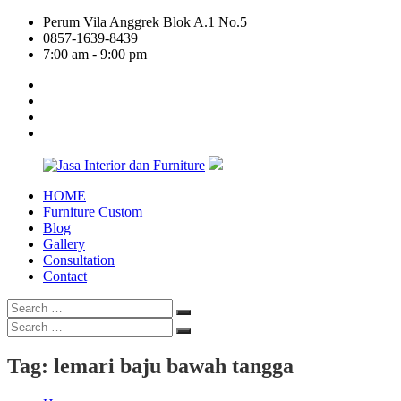
Skip
Perum Vila Anggrek Blok A.1 No.5
to
0857-1639-8439
content
7:00 am - 9:00 pm
facebook
twitter
linkedin
google
plus
HOME
Jasa
Furniture Custom
Interior
Blog
dan
Gallery
Furniture
Consultation
Contact
Search
Search
for:
Search
Search
for:
Tag:
lemari baju bawah tangga