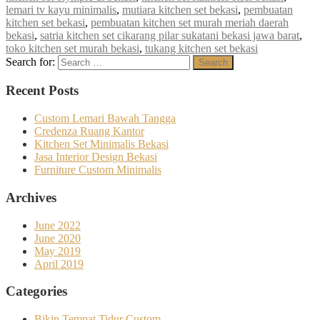
lemari tv kayu minimalis
,
mutiara kitchen set bekasi
,
pembuatan
kitchen set bekasi
,
pembuatan kitchen set murah meriah daerah
bekasi
,
satria kitchen set cikarang pilar sukatani bekasi jawa barat
,
toko kitchen set murah bekasi
,
tukang kitchen set bekasi
Search for:
Search
Recent Posts
Custom Lemari Bawah Tangga
Credenza Ruang Kantor
Kitchen Set Minimalis Bekasi
Jasa Interior Design Bekasi
Furniture Custom Minimalis
Archives
June 2022
June 2020
May 2019
April 2019
Categories
Bikin Tempat Tidur Custom