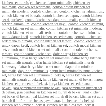
kitchen set murah
,
chicken set dapur minimalis
,
chicken set
minimalis
,
chicken set sederhana
,
contoh desain kitchen set
minimalis modern
,
contoh kitchen set
,
contoh kitchen set aluminium
,
contoh kitchen set bawah
,
contoh kitchen set dapur
,
contoh kitchen
set dapur kecil
,
contoh kitchen set dapur minimalis
,
contoh kitchen
set dari aluminium
,
contoh kitchen set kayu
,
contoh kitchen set mini
,
contoh kitchen set minimalis
,
contoh kitchen set minimalis modern
,
contoh kitchen set minimalis terbaru
,
contoh kitchen set minimalis
untuk dapur kecil
,
contoh kitchen set sederhana
,
contoh kitchen set
sederhana minimalis
,
contoh kitchen set terbaru
,
contoh kitchen set
untuk dapur kecil
,
contoh lemari kitchen set
,
contoh model kitchen
set
,
contoh model kitchen set minimalis
,
contoh model kitchen set
terbaru
,
contoh warna kitchen set
,
daftar harga kitchen set
aluminium
,
daftar harga kitchen set minimalis
,
daftar harga kitchen
set minimalis murah
,
daftar harga kitchen set minimalis murah
karawang
,
daftar harga kitchen set murah
,
dapur dan minibar
minimalis
,
dapur hpl minimalis
,
dapur kecil minimalis tanpa kitchen
set
,
harga kitchen set aluminium di bekasi
,
harga kitchen set
minimalis murah di bekasi
,
harga kitchen set murah di bekasi
,
harga
kitchen set per meter di bekasi
,
harga kitchen set sederhana di
bekasi
,
jasa pembuatan furniture bekasi
,
jasa pembuatan kitchen set
di bekasi
,
jasa pembuatan kitchen set murah di bekasi
,
jual kitchen
set bekas di bekasi
,
jual kitchen set murah di bekasi
,
kitchen set aura
berkah ilahi furniture bekasi jawa barat
,
kitchen set olx bekasi
,
kitchen set olympic di bekasi
,
kitchen set stainless steel bekasi
,