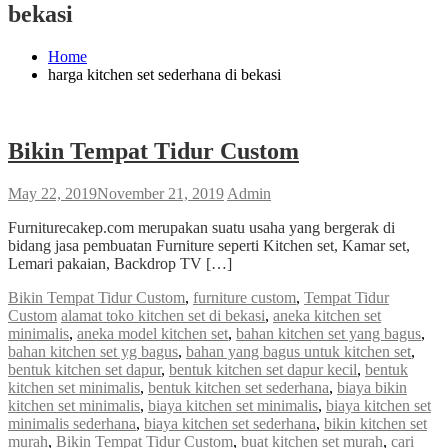
bekasi
Home
harga kitchen set sederhana di bekasi
Bikin Tempat Tidur Custom
May 22, 2019
November 21, 2019
Admin
Furniturecakep.com merupakan suatu usaha yang bergerak di
bidang jasa pembuatan Furniture seperti Kitchen set, Kamar set,
Lemari pakaian, Backdrop TV […]
Bikin Tempat Tidur Custom
,
furniture custom
,
Tempat Tidur
Custom
alamat toko kitchen set di bekasi
,
aneka kitchen set
minimalis
,
aneka model kitchen set
,
bahan kitchen set yang bagus
,
bahan kitchen set yg bagus
,
bahan yang bagus untuk kitchen set
,
bentuk kitchen set dapur
,
bentuk kitchen set dapur kecil
,
bentuk
kitchen set minimalis
,
bentuk kitchen set sederhana
,
biaya bikin
kitchen set minimalis
,
biaya kitchen set minimalis
,
biaya kitchen set
minimalis sederhana
,
biaya kitchen set sederhana
,
bikin kitchen set
murah
,
Bikin Tempat Tidur Custom
,
buat kitchen set murah
,
cari