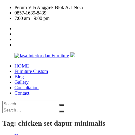
Skip
Perum Vila Anggrek Blok A.1 No.5
to
0857-1639-8439
content
7:00 am - 9:00 pm
facebook
twitter
linkedin
google
plus
HOME
Jasa
Furniture Custom
Interior
Blog
dan
Gallery
Furniture
Consultation
Contact
Search
Search
for:
Search
Search
for:
Tag:
chicken set dapur minimalis