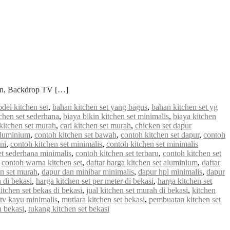
ian, Backdrop TV […]
del kitchen set
,
bahan kitchen set yang bagus
,
bahan kitchen set yg
chen set sederhana
,
biaya bikin kitchen set minimalis
,
biaya kitchen
kitchen set murah
,
cari kitchen set murah
,
chicken set dapur
aluminium
,
contoh kitchen set bawah
,
contoh kitchen set dapur
,
contoh
ni
,
contoh kitchen set minimalis
,
contoh kitchen set minimalis
et sederhana minimalis
,
contoh kitchen set terbaru
,
contoh kitchen set
,
contoh warna kitchen set
,
daftar harga kitchen set aluminium
,
daftar
en set murah
,
dapur dan minibar minimalis
,
dapur hpl minimalis
,
dapur
 di bekasi
,
harga kitchen set per meter di bekasi
,
harga kitchen set
kitchen set bekas di bekasi
,
jual kitchen set murah di bekasi
,
kitchen
 tv kayu minimalis
,
mutiara kitchen set bekasi
,
pembuatan kitchen set
h bekasi
,
tukang kitchen set bekasi