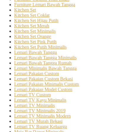
Furniture Lemari Bawah Tangga
Kitchen Set
Kitchen Set Coklat
Kitchen Set Hijau Putih
Kitchen Set Merah
Kitchen Set Minimalis
Kitchen Set Orange
Kitchen Set Pink Putih
Kitchen Set Putih Minimalis
Lemari Bawah Tangga
Lemari Bawah Tangga Minimalis
Lemari Bawah Tangga Rumah
Lemari Minimalis Bawah Tangga
Lemari Pakaian Custom
Lemari Pakaian Custom Bekasi
Lemari Pakaian Minimalis Custom
Lemari Pakaian Model Custom
Lemari TV Custom
Lemari TV Kayu Minimalis
Lemari TV Minimalis
Lemari TV Minimalis 2019
Lemari TV Minimalis Modern
Lemari TV Murah Bekasi
Lemari TV Ruang Keluarga
Meja Bar Dapur Minimalis