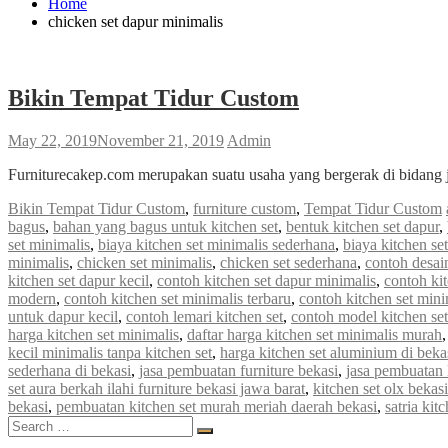
Home
chicken set dapur minimalis
Bikin Tempat Tidur Custom
May 22, 2019
November 21, 2019
Admin
Furniturecakep.com merupakan suatu usaha yang bergerak di bidang 
Bikin Tempat Tidur Custom
,
furniture custom
,
Tempat Tidur Custom
bagus
,
bahan yang bagus untuk kitchen set
,
bentuk kitchen set dapur
,
set minimalis
,
biaya kitchen set minimalis sederhana
,
biaya kitchen se
minimalis
,
chicken set minimalis
,
chicken set sederhana
,
contoh desai
kitchen set dapur kecil
,
contoh kitchen set dapur minimalis
,
contoh ki
modern
,
contoh kitchen set minimalis terbaru
,
contoh kitchen set mini
untuk dapur kecil
,
contoh lemari kitchen set
,
contoh model kitchen set
harga kitchen set minimalis
,
daftar harga kitchen set minimalis murah
kecil minimalis tanpa kitchen set
,
harga kitchen set aluminium di beka
sederhana di bekasi
,
jasa pembuatan furniture bekasi
,
jasa pembuatan k
set aura berkah ilahi furniture bekasi jawa barat
,
kitchen set olx bekasi
bekasi
,
pembuatan kitchen set murah meriah daerah bekasi
,
satria kit
Search
Search
for: