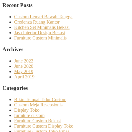
Recent Posts
Custom Lemari Bawah Tangga
Credenza Ruang Kantor
Kitchen Set Minimalis Bekasi
Jasa Interior Design Bekasi
Furniture Custom Minimalis
Archives
June 2022
June 2020
May 2019
April 2019
Categories
Bikin Tempat Tidur Custom
Custom Meja Resepsionis
Display Toko
furniture custom
Furniture Custom Bekasi
Furniture Custom Display Toko
Furniture Custom Toko Emas