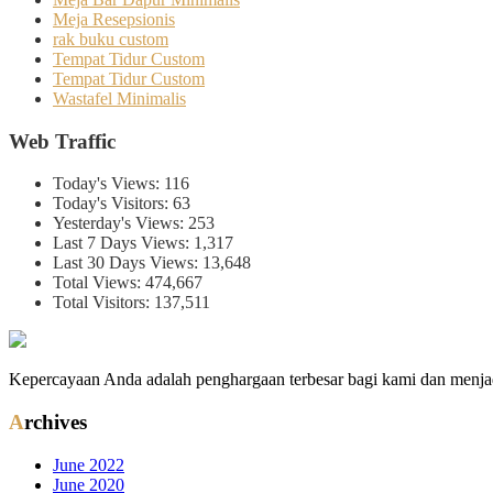
Meja Resepsionis
rak buku custom
Tempat Tidur Custom
Tempat Tidur Custom
Wastafel Minimalis
Web Traffic
Today's Views:
116
Today's Visitors:
63
Yesterday's Views:
253
Last 7 Days Views:
1,317
Last 30 Days Views:
13,648
Total Views:
474,667
Total Visitors:
137,511
Kepercayaan Anda adalah penghargaan terbesar bagi kami dan menjad
Archives
June 2022
June 2020