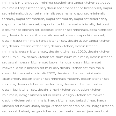
,
,
minimalis murah
dapur minimalis sederhana tanpa kitchen set
dapur
,
,
minimalis tanpa kitchen set
dapur sederhana tanpa kitchen set
dapur
,
,
set minimalis
dapur set minimalis sederhana
dapur set minimalis
,
,
,
,
terbaru
dapur set modern
dapur set murah
dapur set sederhana
,
,
dapur tanpa kitchen set
dapur tanpa kitchen set minimalis
dekorasi
,
,
dapur tanpa kitchen set
dekorasi kitchen set minimalis
desain chicken
,
,
,
set
desain dapur kecil tanpa kitchen set
desain dapur kitchen set
,
desain dapur minimalis tanpa kitchen set
desain dapur tanpa kitchen
,
,
,
set
desain interior kitchen set
desain kitchen
desain kitchen
,
,
,
minimalis
desain kitchen set
desain kitchen set 2020
desain kitchen
,
,
set aluminium
desain kitchen set aluminium minimalis
desain kitchen
,
,
set bawah
desain kitchen set bawah tangga
desain kitchen set
,
,
,
mewah
desain kitchen set mini bar
desain kitchen set minimalis
,
desain kitchen set minimalis 2020
desain kitchen set minimalis
,
,
apartemen
desain kitchen set minimalis modern
desain kitchen set
,
,
,
modern
desain kitchen set sederhana
desain kitchen set terbaru
,
,
desain laci kitchen set
desain lemari kitchen set
design kitchen
,
,
,
minimalis
design kitchen set di bekasi
design kitchen set mewah
,
,
design kitchen set minimalis
harga kitchen set bekasi timur
harga
,
,
kitchen set bekasi utara
harga kitchen set daerah bekasi
harga kitchen
,
,
set murah bekasi
harga kitchen set per meter bekasi
jasa pembuat