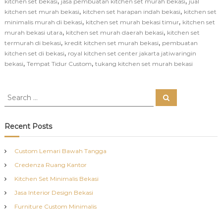
,
,
kitchen set bekasi
jasa pembuatan kitchen set murah bekasi
jual
,
,
kitchen set murah bekasi
kitchen set harapan indah bekasi
kitchen set
,
,
minimalis murah di bekasi
kitchen set murah bekasi timur
kitchen set
,
,
murah bekasi utara
kitchen set murah daerah bekasi
kitchen set
,
,
termurah di bekasi
kredit kitchen set murah bekasi
pembuatan
,
kitchen set di bekasi
royal kitchen set center jakarta jatiwaringin
,
,
bekasi
Tempat Tidur Custom
tukang kitchen set murah bekasi
S
S
e
e
a
a
r
c
r
Recent Posts
h
c
h
Custom Lemari Bawah Tangga
f
Credenza Ruang Kantor
o
r
Kitchen Set Minimalis Bekasi
:
Jasa Interior Design Bekasi
Furniture Custom Minimalis