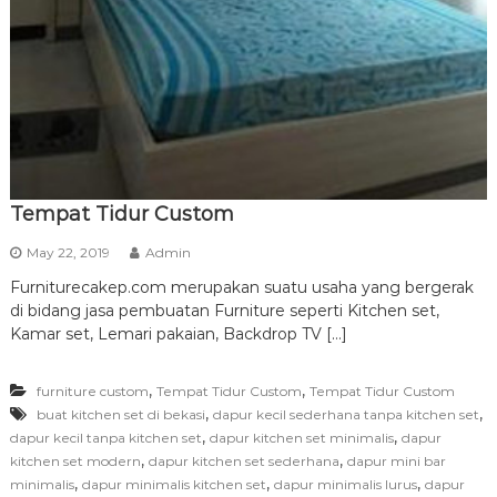
r
n
i
t
u
r
e
Tempat Tidur Custom
May 22, 2019
Admin
Furniturecakep.com merupakan suatu usaha yang bergerak
di bidang jasa pembuatan Furniture seperti Kitchen set,
Kamar set, Lemari pakaian, Backdrop TV […]
,
,
furniture custom
Tempat Tidur Custom
Tempat Tidur Custom
,
,
buat kitchen set di bekasi
dapur kecil sederhana tanpa kitchen set
,
,
dapur kecil tanpa kitchen set
dapur kitchen set minimalis
dapur
,
,
kitchen set modern
dapur kitchen set sederhana
dapur mini bar
,
,
,
minimalis
dapur minimalis kitchen set
dapur minimalis lurus
dapur