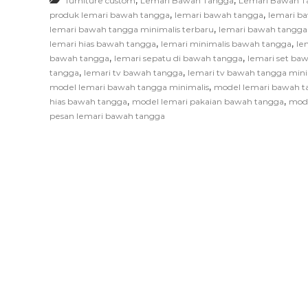
furniture custom
Lemari Bawah Tangga
Lemari Bawah 
F
,
,
produk lemari bawah tangga
lemari bawah tangga
lemari b
u
,
lemari bawah tangga minimalis terbaru
lemari bawah tangg
r
,
,
lemari hias bawah tangga
lemari minimalis bawah tangga
le
n
,
,
bawah tangga
lemari sepatu di bawah tangga
lemari set ba
,
,
i
tangga
lemari tv bawah tangga
lemari tv bawah tangga mini
,
model lemari bawah tangga minimalis
model lemari bawah 
t
,
,
hias bawah tangga
model lemari pakaian bawah tangga
mode
u
pesan lemari bawah tangga
r
e