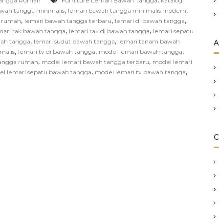
Tangga Rumah
Furniture Lemari Bawah Tangga
katalog
,
,
awah tangga minimalis
lemari bawah tangga minimalis modern
,
,
,
a rumah
lemari bawah tangga terbaru
lemari di bawah tangga
,
,
mari rak bawah tangga
lemari rak di bawah tangga
lemari sepatu
,
,
wah tangga
lemari sudut bawah tangga
lemari tanam bawah
A
,
,
,
malis
lemari tv di bawah tangga
model lemari bawah tangga
,
,
tangga rumah
model lemari bawah tangga terbaru
model lemari
,
,
l lemari sepatu bawah tangga
model lemari tv bawah tangga
C