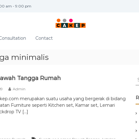
:00 am - 9:00 pm
Consultation
Contact
ga minimalis
S
Bawah Tangga Rumah
e
19
Admin
a
r
R
akep.com merupakan suatu usaha yang bergerak di bidang
c
tan Furniture seperti Kitchen set, Kamar set, Lemari
h
ckdrop TV […]
f
o
r
:
,