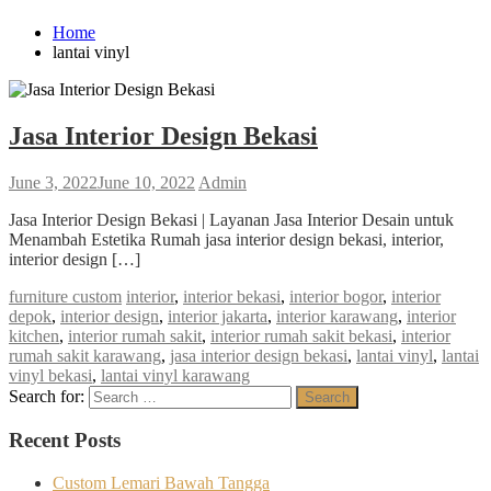
Home
lantai vinyl
Jasa Interior Design Bekasi
June 3, 2022
June 10, 2022
Admin
Jasa Interior Design Bekasi | Layanan Jasa Interior Desain untuk
Menambah Estetika Rumah jasa interior design bekasi, interior,
interior design […]
furniture custom
interior
,
interior bekasi
,
interior bogor
,
interior
depok
,
interior design
,
interior jakarta
,
interior karawang
,
interior
kitchen
,
interior rumah sakit
,
interior rumah sakit bekasi
,
interior
rumah sakit karawang
,
jasa interior design bekasi
,
lantai vinyl
,
lantai
vinyl bekasi
,
lantai vinyl karawang
Search for:
Search
Recent Posts
Custom Lemari Bawah Tangga