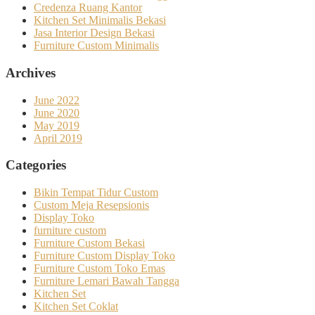
Credenza Ruang Kantor
Kitchen Set Minimalis Bekasi
Jasa Interior Design Bekasi
Furniture Custom Minimalis
Archives
June 2022
June 2020
May 2019
April 2019
Categories
Bikin Tempat Tidur Custom
Custom Meja Resepsionis
Display Toko
furniture custom
Furniture Custom Bekasi
Furniture Custom Display Toko
Furniture Custom Toko Emas
Furniture Lemari Bawah Tangga
Kitchen Set
Kitchen Set Coklat