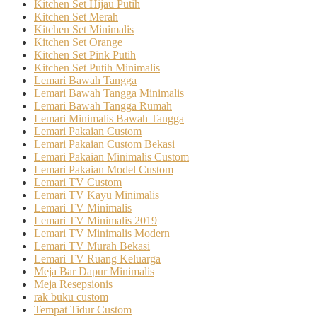
Kitchen Set Hijau Putih
Kitchen Set Merah
Kitchen Set Minimalis
Kitchen Set Orange
Kitchen Set Pink Putih
Kitchen Set Putih Minimalis
Lemari Bawah Tangga
Lemari Bawah Tangga Minimalis
Lemari Bawah Tangga Rumah
Lemari Minimalis Bawah Tangga
Lemari Pakaian Custom
Lemari Pakaian Custom Bekasi
Lemari Pakaian Minimalis Custom
Lemari Pakaian Model Custom
Lemari TV Custom
Lemari TV Kayu Minimalis
Lemari TV Minimalis
Lemari TV Minimalis 2019
Lemari TV Minimalis Modern
Lemari TV Murah Bekasi
Lemari TV Ruang Keluarga
Meja Bar Dapur Minimalis
Meja Resepsionis
rak buku custom
Tempat Tidur Custom