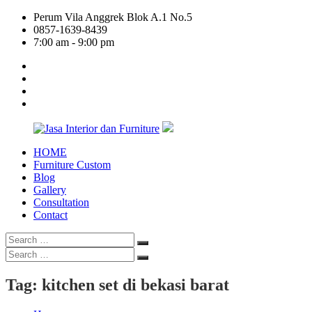
Skip
Perum Vila Anggrek Blok A.1 No.5
to
0857-1639-8439
content
7:00 am - 9:00 pm
facebook
twitter
linkedin
google
plus
HOME
Jasa
Furniture Custom
Interior
Blog
dan
Gallery
Furniture
Consultation
Contact
Search
Search
for:
Search
Search
for:
Tag:
kitchen set di bekasi barat