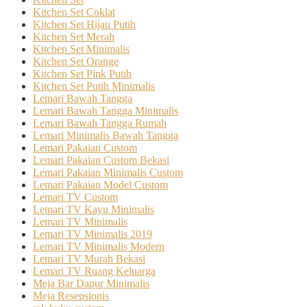
Kitchen Set Coklat
Kitchen Set Hijau Putih
Kitchen Set Merah
Kitchen Set Minimalis
Kitchen Set Orange
Kitchen Set Pink Putih
Kitchen Set Putih Minimalis
Lemari Bawah Tangga
Lemari Bawah Tangga Minimalis
Lemari Bawah Tangga Rumah
Lemari Minimalis Bawah Tangga
Lemari Pakaian Custom
Lemari Pakaian Custom Bekasi
Lemari Pakaian Minimalis Custom
Lemari Pakaian Model Custom
Lemari TV Custom
Lemari TV Kayu Minimalis
Lemari TV Minimalis
Lemari TV Minimalis 2019
Lemari TV Minimalis Modern
Lemari TV Murah Bekasi
Lemari TV Ruang Keluarga
Meja Bar Dapur Minimalis
Meja Resepsionis