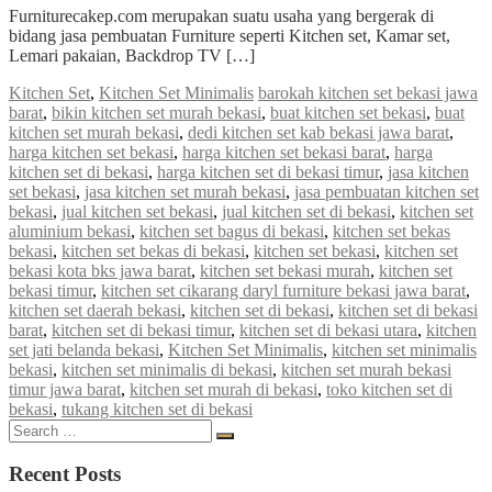
Furniturecakep.com merupakan suatu usaha yang bergerak di
bidang jasa pembuatan Furniture seperti Kitchen set, Kamar set,
Lemari pakaian, Backdrop TV […]
Kitchen Set
,
Kitchen Set Minimalis
barokah kitchen set bekasi jawa
barat
,
bikin kitchen set murah bekasi
,
buat kitchen set bekasi
,
buat
kitchen set murah bekasi
,
dedi kitchen set kab bekasi jawa barat
,
harga kitchen set bekasi
,
harga kitchen set bekasi barat
,
harga
kitchen set di bekasi
,
harga kitchen set di bekasi timur
,
jasa kitchen
set bekasi
,
jasa kitchen set murah bekasi
,
jasa pembuatan kitchen set
bekasi
,
jual kitchen set bekasi
,
jual kitchen set di bekasi
,
kitchen set
aluminium bekasi
,
kitchen set bagus di bekasi
,
kitchen set bekas
bekasi
,
kitchen set bekas di bekasi
,
kitchen set bekasi
,
kitchen set
bekasi kota bks jawa barat
,
kitchen set bekasi murah
,
kitchen set
bekasi timur
,
kitchen set cikarang daryl furniture bekasi jawa barat
,
kitchen set daerah bekasi
,
kitchen set di bekasi
,
kitchen set di bekasi
barat
,
kitchen set di bekasi timur
,
kitchen set di bekasi utara
,
kitchen
set jati belanda bekasi
,
Kitchen Set Minimalis
,
kitchen set minimalis
bekasi
,
kitchen set minimalis di bekasi
,
kitchen set murah bekasi
timur jawa barat
,
kitchen set murah di bekasi
,
toko kitchen set di
bekasi
,
tukang kitchen set di bekasi
Search
Search
for:
Recent Posts